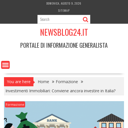
Skip
DOMENICA, AGOSTO 9, 2026
to
SITEMAP
content
NEWSBLOG24.IT
PORTALE DI INFORMAZIONE GENERALISTA
You are here
Home
Formazione
Investimenti Immobiliari: Conviene ancora investire in Italia?
Formazione