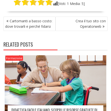
[Voti:
1
Media:
5
]
NAVIGAZIONE
Cartomanti a basso costo:
Crea il tuo sito con
ARTICOLI
dove trovarli e perché fidarsi
Operatorweb
RELATED POSTS
Formazione
DIDATTICA FACILE ITALIANO: SCOPRI LE RISORSE GRATUITE DI