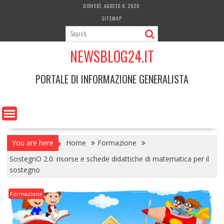
Skip
GIOVEDÌ, AGOSTO 6, 2026
to
SITEMAP
content
NEWSBLOG24.IT
PORTALE DI INFORMAZIONE GENERALISTA
You are here
Home
Formazione
SostegnO 2.0: risorse e schede didattiche di matematica per il
sostegno
Formazione