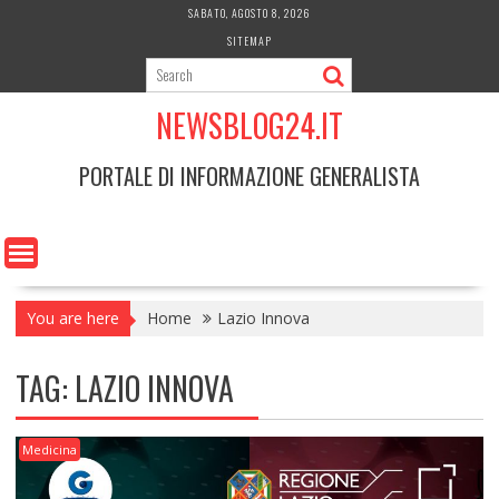
Skip
SABATO, AGOSTO 8, 2026
to
SITEMAP
content
NEWSBLOG24.IT
PORTALE DI INFORMAZIONE GENERALISTA
You are here
Home
Lazio Innova
TAG:
LAZIO INNOVA
Medicina