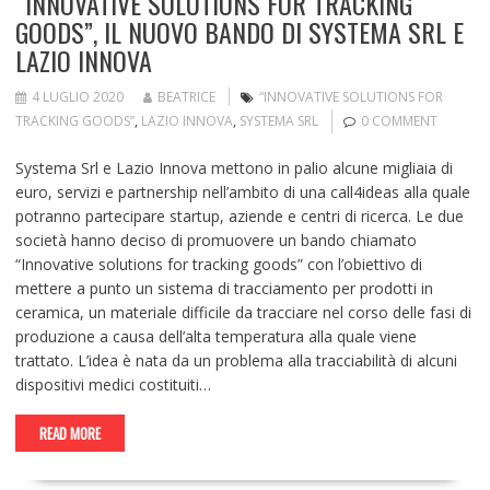
“INNOVATIVE SOLUTIONS FOR TRACKING
GOODS”, IL NUOVO BANDO DI SYSTEMA SRL E
LAZIO INNOVA
4 LUGLIO 2020
BEATRICE
“INNOVATIVE SOLUTIONS FOR
TRACKING GOODS”
,
LAZIO INNOVA
,
SYSTEMA SRL
0 COMMENT
Systema Srl e Lazio Innova mettono in palio alcune migliaia di
euro, servizi e partnership nell’ambito di una call4ideas alla quale
potranno partecipare startup, aziende e centri di ricerca. Le due
società hanno deciso di promuovere un bando chiamato
“Innovative solutions for tracking goods” con l’obiettivo di
mettere a punto un sistema di tracciamento per prodotti in
ceramica, un materiale difficile da tracciare nel corso delle fasi di
produzione a causa dell’alta temperatura alla quale viene
trattato. L’idea è nata da un problema alla tracciabilità di alcuni
dispositivi medici costituiti…
READ MORE