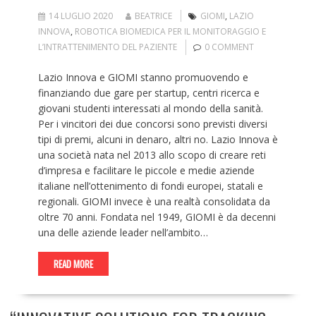
14 LUGLIO 2020
BEATRICE
GIOMI
,
LAZIO
INNOVA
,
ROBOTICA BIOMEDICA PER IL MONITORAGGIO E
L’INTRATTENIMENTO DEL PAZIENTE
0 COMMENT
Lazio Innova e GIOMI stanno promuovendo e
finanziando due gare per startup, centri ricerca e
giovani studenti interessati al mondo della sanità.
Per i vincitori dei due concorsi sono previsti diversi
tipi di premi, alcuni in denaro, altri no. Lazio Innova è
una società nata nel 2013 allo scopo di creare reti
d’impresa e facilitare le piccole e medie aziende
italiane nell’ottenimento di fondi europei, statali e
regionali. GIOMI invece è una realtà consolidata da
oltre 70 anni. Fondata nel 1949, GIOMI è da decenni
una delle aziende leader nell’ambito…
READ MORE