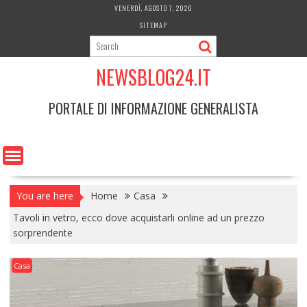
Skip
VENERDÌ, AGOSTO 7, 2026
to
SITEMAP
content
NEWSBLOG24.IT
PORTALE DI INFORMAZIONE GENERALISTA
You are here
Home
Casa
Tavoli in vetro, ecco dove acquistarli online ad un prezzo
sorprendente
Casa