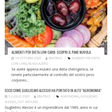
ALIMENTI PER DIETA LOW CARB: SCOPRI IL PANE NUVOLA
16 OTTOBRE 2020
BEATRICE
ALIMENTI PER DIETA
LOW CARB
,
NUVOLAZERO
Se avete appena iniziato una dieta chetogenica, se
tenete particolarmente al controllo del vostro peso
corporeo...
ECCO COME GUGLIELMO ALESSIO HA PORTATO IN ALTO “AGRONOMIA”
3 LUGLIO 2020
BEATRICE
AGRONOMIA
,
GUGLIELMO
ALESSIO
,
OUT GROUND
Guglielmo Alessio è un imprenditore dal 1989, anno in cui