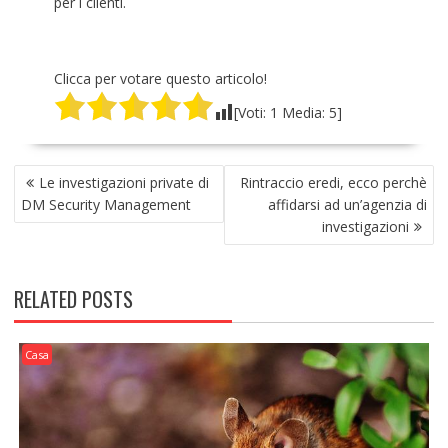
per i clienti.
Clicca per votare questo articolo!
[Voti:
1
Media:
5
]
NAVIGAZIONE
Le investigazioni private di
Rintraccio eredi, ecco perchè
ARTICOLI
DM Security Management
affidarsi ad un’agenzia di
investigazioni
RELATED POSTS
Casa