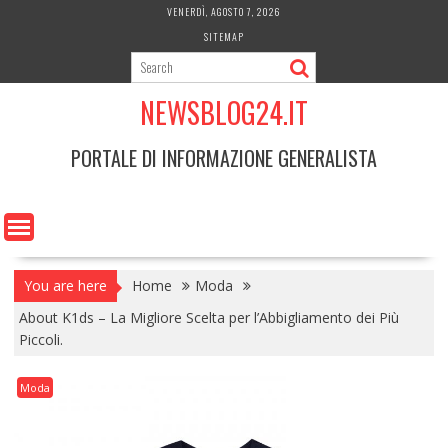
Skip
VENERDÌ, AGOSTO 7, 2026
to
SITEMAP
content
NEWSBLOG24.IT
PORTALE DI INFORMAZIONE GENERALISTA
You are here
Home
Moda
About K1ds – La Migliore Scelta per l’Abbigliamento dei Più
Piccoli.
Moda