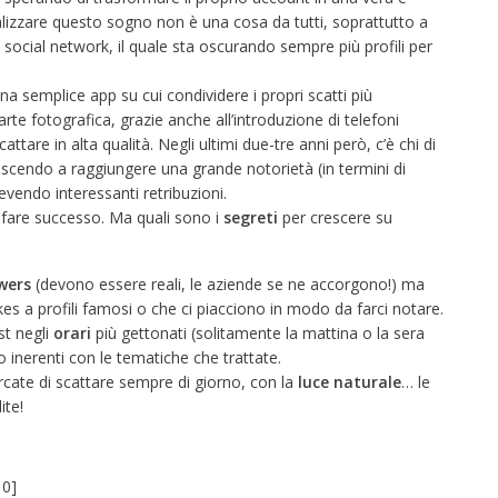
ealizzare questo sogno non è una cosa da tutti, soprattutto a
 social network, il quale sta oscurando sempre più profili per
semplice app su cui condividere i propri scatti più
l’arte fotografica, grazie anche all’introduzione di telefoni
cattare in alta qualità. Negli ultimi due-tre anni però, c’è chi di
iuscendo a raggiungere una grande notorietà (in termini di
vendo interessanti retribuzioni.
 fare successo. Ma quali sono i
segreti
per crescere su
wers
(devono essere reali, le aziende se ne accorgono!) ma
es a profili famosi o che ci piacciono in modo da farci notare.
st negli
orari
più gettonati (solitamente la mattina o la sera
 inerenti con le tematiche che trattate.
ercate di scattare sempre di giorno, con la
luce
naturale
… le
ite!
:
0
]