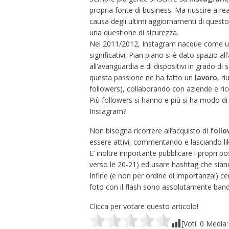
propria fonte di business. Ma riuscire a r
causa degli ultimi aggiornamenti di questo
una questione di sicurezza.
Nel 2011/2012, Instagram nacque come una 
significativi. Pian piano si è dato spazio al
all’avanguardia e di dispositivi in grado di s
questa passione ne ha fatto un
lavoro
, r
followers), collaborando con aziende e rice
Più followers si hanno e più si ha modo di
Instagram?
Non bisogna ricorrere all’acquisto di
follo
essere attivi, commentando e lasciando lik
E’ inoltre importante pubblicare i propri po
verso le 20-21) ed usare hashtag che siano
Infine (e non per ordine di importanza!) c
foto con il flash sono assolutamente band
Clicca per votare questo articolo!
[Voti:
0
Media