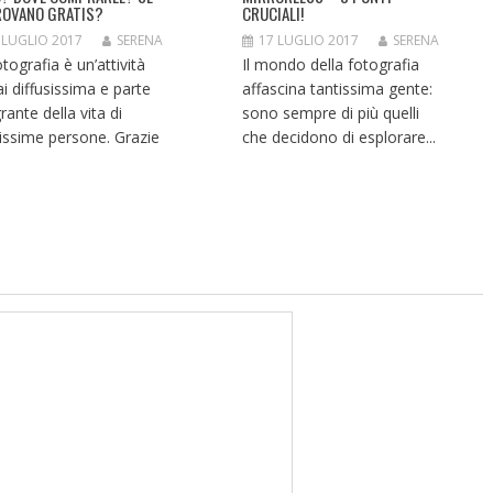
ROVANO GRATIS?
CRUCIALI!
 LUGLIO 2017
SERENA
17 LUGLIO 2017
SERENA
tografia è un’attività
Il mondo della fotografia
i diffusissima e parte
affascina tantissima gente:
rante della vita di
sono sempre di più quelli
issime persone. Grazie
che decidono di esplorare...
.