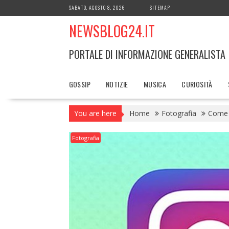
Skip
SABATO, AGOSTO 8, 2026
SITEMAP
to
NEWSBLOG24.IT
content
PORTALE DI INFORMAZIONE GENERALISTA
GOSSIP
NOTIZIE
MUSICA
CURIOSITÀ
You are here
Home
Fotografia
Come 
Fotografia