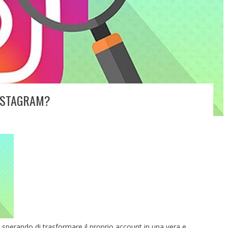
NSTAGRAM?
, sperando di trasformare il proprio account in una vera e