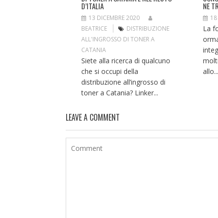
D’ITALIA
NE T
13 DICEMBRE 2020
18
La fo
BEATRICE
DISTRIBUZIONE
orma
ALL'INGROSSO DI TONER A
integ
CATANIA
Siete alla ricerca di qualcuno
molt
che si occupi della
allo..
distribuzione all’ingrosso di
toner a Catania? Linker...
LEAVE A COMMENT