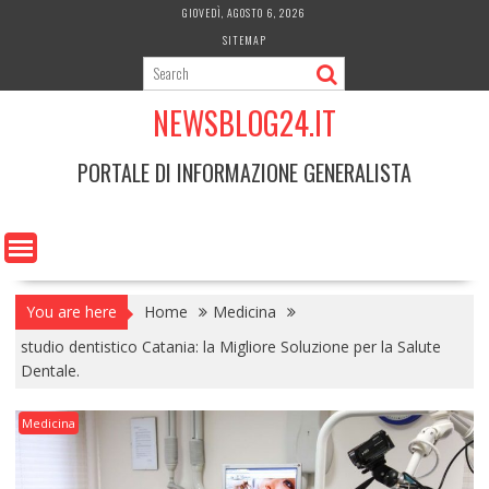
Skip
GIOVEDÌ, AGOSTO 6, 2026
to
SITEMAP
content
NEWSBLOG24.IT
PORTALE DI INFORMAZIONE GENERALISTA
You are here
Home
Medicina
studio dentistico Catania: la Migliore Soluzione per la Salute
Dentale.
Medicina