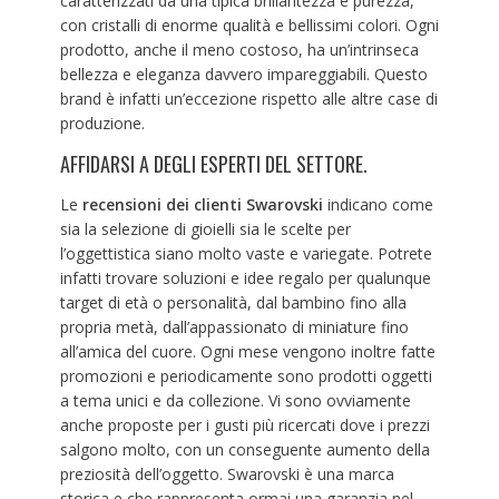
caratterizzati da una tipica brillantezza e purezza,
con cristalli di enorme qualità e bellissimi colori. Ogni
prodotto, anche il meno costoso, ha un’intrinseca
bellezza e eleganza davvero impareggiabili. Questo
brand è infatti un’eccezione rispetto alle altre case di
produzione.
AFFIDARSI A DEGLI ESPERTI DEL SETTORE.
Le
recensioni dei clienti Swarovski
indicano come
sia la selezione di gioielli sia le scelte per
l’oggettistica siano molto vaste e variegate. Potrete
infatti trovare soluzioni e idee regalo per qualunque
target di età o personalità, dal bambino fino alla
propria metà, dall’appassionato di miniature fino
all’amica del cuore. Ogni mese vengono inoltre fatte
promozioni e periodicamente sono prodotti oggetti
a tema unici e da collezione. Vi sono ovviamente
anche proposte per i gusti più ricercati dove i prezzi
salgono molto, con un conseguente aumento della
preziosità dell’oggetto. Swarovski è una marca
storica e che rappresenta ormai una garanzia nel