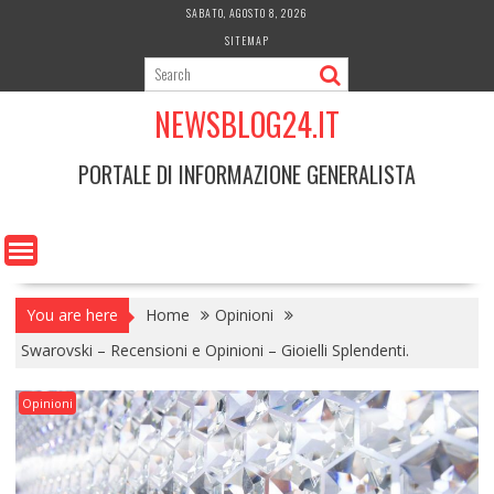
Skip
SABATO, AGOSTO 8, 2026
to
SITEMAP
content
NEWSBLOG24.IT
PORTALE DI INFORMAZIONE GENERALISTA
You are here
Home
Opinioni
Swarovski – Recensioni e Opinioni – Gioielli Splendenti.
Opinioni