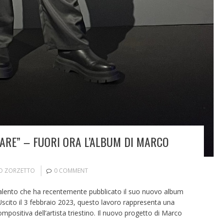
ARE” – FUORI ORA L’ALBUM DI MARCO
O ZORZETTO
0 COMMENT
alento che ha recentemente pubblicato il suo nuovo album
 Uscito il 3 febbraio 2023, questo lavoro rappresenta una
ompositiva dell’artista triestino. Il nuovo progetto di Marco