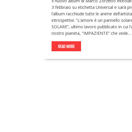
Il nuovo album di Marco Zorzetto intitolat
3 febbraio su etichetta Universal e sarà p
l’album racchiude tutte le anime dell’artista
introspettivi. “L’amore è un pannello sol
SOLARE”, ultimo lavoro pubblicato in cui l’a
nostro pianeta, “IMPAZIENTE” che vede…
READ MORE