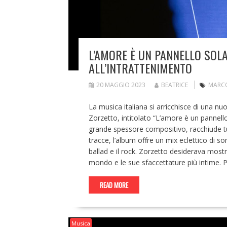
L’AMORE È UN PANNELLO SOL
ALL’INTRATTENIMENTO
20 MAGGIO 2023
BEATRICE
MARC
La musica italiana si arricchisce di una n
Zorzetto, intitolato “L’amore è un pannell
grande spessore compositivo, racchiude tutt
tracce, l’album offre un mix eclettico di s
ballad e il rock. Zorzetto desiderava mostrare 
mondo e le sue sfaccettature più intime. P
READ MORE
Musica