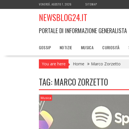
Skip
VENERDÌ, AGOSTO 7, 2026
SITEMAP
to
NEWSBLOG24.IT
content
PORTALE DI INFORMAZIONE GENERALISTA
GOSSIP
NOTIZIE
MUSICA
CURIOSITÀ
You are here
Home
Marco Zorzetto
TAG:
MARCO ZORZETTO
Musica