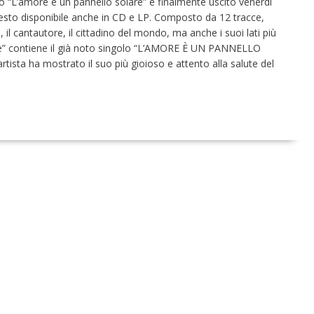
o “L’amore è un pannello solare” è finalmente uscito venerdì
resto disponibile anche in CD e LP. Composto da 12 tracce,
, il cantautore, il cittadino del mondo, ma anche i suoi lati più
are” contiene il già noto singolo “L’AMORE È UN PANNELLO
rtista ha mostrato il suo più gioioso e attento alla salute del