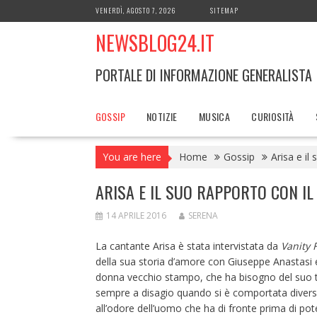
Skip
VENERDÌ, AGOSTO 7, 2026
SITEMAP
to
NEWSBLOG24.IT
content
PORTALE DI INFORMAZIONE GENERALISTA
GOSSIP
NOTIZIE
MUSICA
CURIOSITÀ
You are here
Home
Gossip
Arisa e il
ARISA E IL SUO RAPPORTO CON IL
14 APRILE 2016
SERENA
La cantante Arisa è stata intervistata da
Vanity F
della sua storia d’amore con Giuseppe Anastasi 
donna vecchio stampo, che ha bisogno del suo t
sempre a disagio quando si è comportata diversa
all’odore dell’uomo che ha di fronte prima di pote