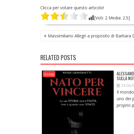
Clicca per votare questo articolo!
[Voti:
2
Media:
2.5
]
NAVIGAZIONE
Massimiliano Allegri a proposito di Barbara 
ARTICOLI
RELATED POSTS
ALESSAND
Gossip
SULLA NO
24 GIU
Il mondo
uno dei p
proprio p