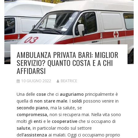
AMBULANZA PRIVATA BARI: MIGLIOR
SERVIZIO? QUANTO COSTA E A CHI
AFFIDARSI
10 GIUGNO 2022
BEATRICE
Una delle
cose
che ci
auguriamo
principalmente è
quella di
non stare male
. I
soldi
possono venire in
secondo piano
, ma la salute, se
compromessa,
non si recupera mai. Nella vita sono
molti gli
enti
e le
cooperative
che si occupano di
salute
, in particolar modo sul settore
dell’
assistenza
ai malati. Oggi ci occupiamo proprio