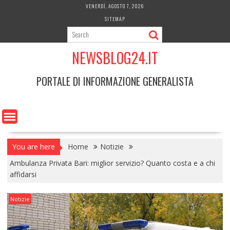
Skip
VENERDÌ, AGOSTO 7, 2026
to
SITEMAP
content
NEWSBLOG24.IT
PORTALE DI INFORMAZIONE GENERALISTA
You are here
Home
Notizie
Ambulanza Privata Bari: miglior servizio? Quanto costa e a chi
affidarsi
Notizie