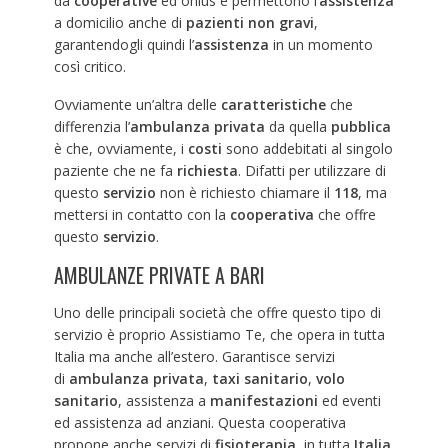
da
cooperative
ed onlus e permettono l’
assistenza
a domicilio anche di
pazienti non gravi
,
garantendogli quindi l’
assistenza
in un momento
così critico.
Ovviamente un’altra delle
caratteristiche
che
differenzia l’
ambulanza privata
da quella
pubblica
è che, ovviamente, i
costi
sono addebitati al singolo
paziente che ne fa
richiesta
. Difatti per utilizzare di
questo
servizio
non è richiesto chiamare il
118
, ma
mettersi in contatto con la
cooperativa
che offre
questo
servizio
.
AMBULANZE PRIVATE A BARI
Uno delle principali società che offre questo tipo di
servizio è proprio Assistiamo Te, che opera in tutta
Italia ma anche all’estero. Garantisce servizi
di
ambulanza privata
,
taxi sanitario
,
volo
sanitario
, assistenza a
manifestazioni
ed eventi
ed assistenza ad anziani. Questa cooperativa
propone anche servizi di
fisioterapia
, in tutta
Italia
.