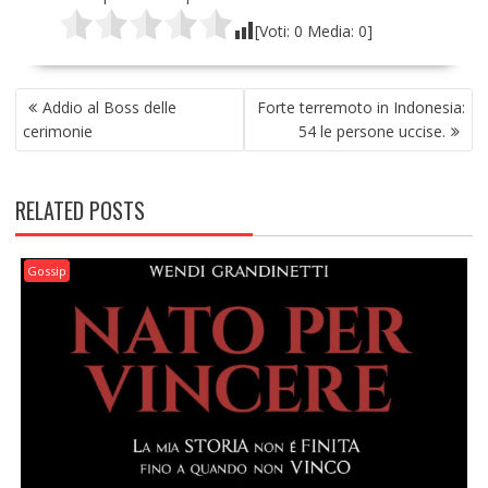
[Voti:
0
Media:
0
]
NAVIGAZIONE
Addio al Boss delle
Forte terremoto in Indonesia:
ARTICOLI
cerimonie
54 le persone uccise.
RELATED POSTS
Gossip