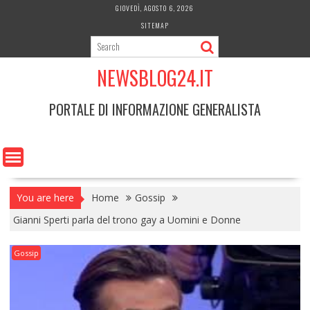
Skip
GIOVEDÌ, AGOSTO 6, 2026
to
SITEMAP
content
NEWSBLOG24.IT
PORTALE DI INFORMAZIONE GENERALISTA
You are here
Home
Gossip
Gianni Sperti parla del trono gay a Uomini e Donne
Gossip