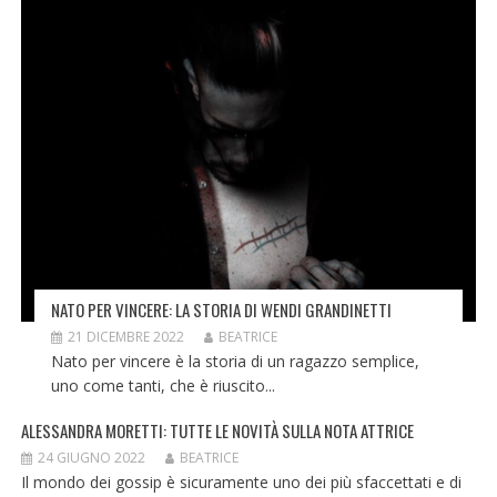
NATO PER VINCERE: LA STORIA DI WENDI GRANDINETTI
21 DICEMBRE 2022
BEATRICE
Nato per vincere è la storia di un ragazzo semplice,
uno come tanti, che è riuscito...
ALESSANDRA MORETTI: TUTTE LE NOVITÀ SULLA NOTA ATTRICE
24 GIUGNO 2022
BEATRICE
Il mondo dei gossip è sicuramente uno dei più sfaccettati e di