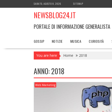
Skip
SABATO, AGOSTO 8, 2026
SITEMAP
to
NEWSBLOG24.IT
content
PORTALE DI INFORMAZIONE GENERALISTA
GOSSIP
NOTIZIE
MUSICA
CURIOSITÀ
You are here
Home
2018
ANNO:
2018
Web Marketing