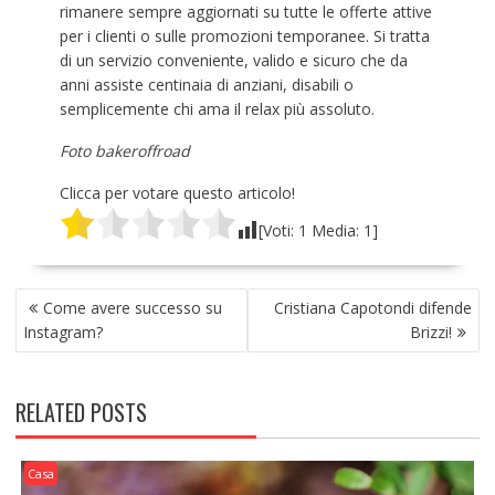
rimanere sempre aggiornati su tutte le offerte attive
per i clienti o sulle promozioni temporanee. Si tratta
di un servizio conveniente, valido e sicuro che da
anni assiste centinaia di anziani, disabili o
semplicemente chi ama il relax più assoluto.
Foto bakeroffroad
Clicca per votare questo articolo!
[Voti:
1
Media:
1
]
NAVIGAZIONE
Come avere successo su
Cristiana Capotondi difende
ARTICOLI
Instagram?
Brizzi!
RELATED POSTS
Casa