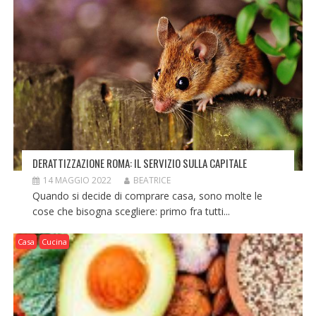
DERATTIZZAZIONE ROMA: IL SERVIZIO SULLA CAPITALE
14 MAGGIO 2022
BEATRICE
Quando si decide di comprare casa, sono molte le
cose che bisogna scegliere: primo fra tutti...
Casa
Cucina