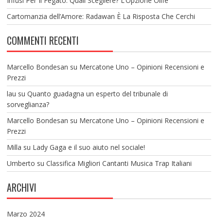
Infusi Per Il Fegato: Quali Scegliere? L’Opzione Olife
Cartomanzia dell’Amore: Radawan È La Risposta Che Cerchi
COMMENTI RECENTI
Marcello Bondesan
su
Mercatone Uno – Opinioni Recensioni e
Prezzi
lau
su
Quanto guadagna un esperto del tribunale di
sorveglianza?
Marcello Bondesan
su
Mercatone Uno – Opinioni Recensioni e
Prezzi
Milla
su
Lady Gaga e il suo aiuto nel sociale!
Umberto
su
Classifica Migliori Cantanti Musica Trap Italiani
ARCHIVI
Marzo 2024