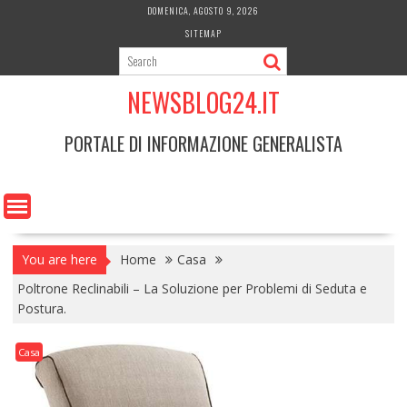
Skip
DOMENICA, AGOSTO 9, 2026
to
SITEMAP
content
NEWSBLOG24.IT
PORTALE DI INFORMAZIONE GENERALISTA
You are here
Home
Casa
Poltrone Reclinabili – La Soluzione per Problemi di Seduta e
Postura.
Casa