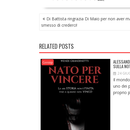
NAVIGAZIONE
Di Battista ringrazia Di Maio per non aver m
ARTICOLI
smesso di crederci!
RELATED POSTS
ALESSAND
Gossip
SULLA NO
24 GIU
Il mondo
uno dei p
proprio p