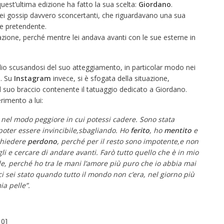
quest’ultima edizione ha fatto la sua scelta:
Giordano
.
i gossip davvero sconcertanti, che riguardavano una sua
re pretendente.
zione, perché mentre lei andava avanti con le sue esterne in
tudio scusandosi del suo atteggiamento, in particolar modo nei
e. Su
Instagram
invece, si è sfogata della situazione,
l suo braccio contenente il tatuaggio dedicato a Giordano.
erimento a lui:
nel modo peggiore in cui potessi cadere. Sono stata
poter essere invincibile,sbagliando. Ho
ferito
, ho
mentito
e
 chiedere
perdono
, perché per il resto sono impotente,e non
li e cercare di andare avanti. Farò tutto quello che è in mio
e, perché ho tra le mani l’amore più puro che io abbia mai
ci sei stato quando tutto il mondo non c’era, nel giorno più
ia pelle”.
:
0
]