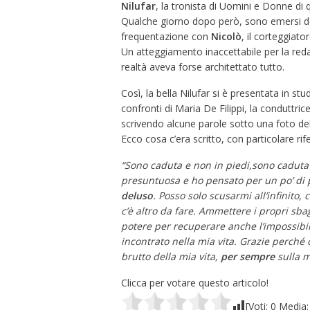
Nilufar
, la tronista di Uomini e Donne di 
Qualche giorno dopo però, sono emersi de
frequentazione con
Nicolò
, il corteggiato
Un atteggiamento inaccettabile per la reda
realtà aveva forse architettato tutto.
Così, la bella Nilufar si è presentata in s
confronti di Maria De Filippi, la conduttric
scrivendo alcune parole sotto una foto de
Ecco cosa c’era scritto, con particolare rif
“Sono caduta e non in piedi,sono caduta 
presuntuosa e ho pensato per un po’ di 
deluso
. Posso solo scusarmi all’infinito,
c’è altro da fare. Ammettere i propri sbag
potere per recuperare anche l’impossibil
incontrato nella mia vita. Grazie perché 
brutto della mia vita,
per
sempre
sulla m
Clicca per votare questo articolo!
[Voti:
0
Media