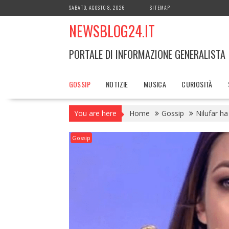
Skip
SABATO, AGOSTO 8, 2026
SITEMAP
to
NEWSBLOG24.IT
content
PORTALE DI INFORMAZIONE GENERALISTA
GOSSIP
NOTIZIE
MUSICA
CURIOSITÀ
You are here
Home
Gossip
Nilufar ha 
Gossip