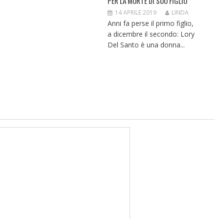
PER LA MORTE DI SUO FIGLIO
14 APRILE 2019
LINDA
Anni fa perse il primo figlio,
a dicembre il secondo: Lory
Del Santo è una donna...