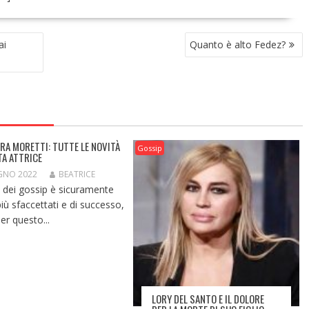
ai
Quanto è alto Fedez?
RA MORETTI: TUTTE LE NOVITÀ
Gossip
TA ATTRICE
GNO 2022
BEATRICE
 dei gossip è sicuramente
iù sfaccettati e di successo,
er questo...
LORY DEL SANTO E IL DOLORE